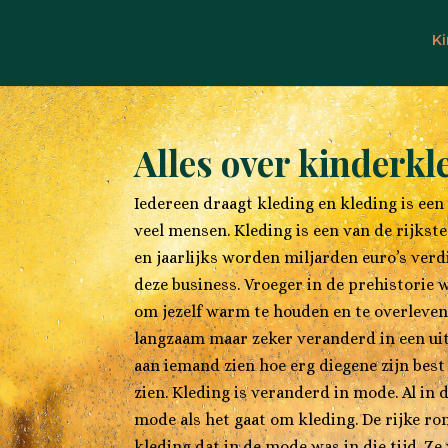
K
Alles over kinderkl
Iedereen draagt kleding en kleding is een
veel mensen. Kleding is een van de rijkst
en jaarlijks worden miljarden euro’s verd
deze business. Vroeger in de prehistorie
om jezelf warm te houden en te overleven.
langzaam maar zeker veranderd in een uiti
aan iemand zien hoe erg diegene zijn best
zien. Kleding is veranderd in mode. Al in
mode als het gaat om kleding. De rijke r
kleding dat in de mode was in die tijd. Z