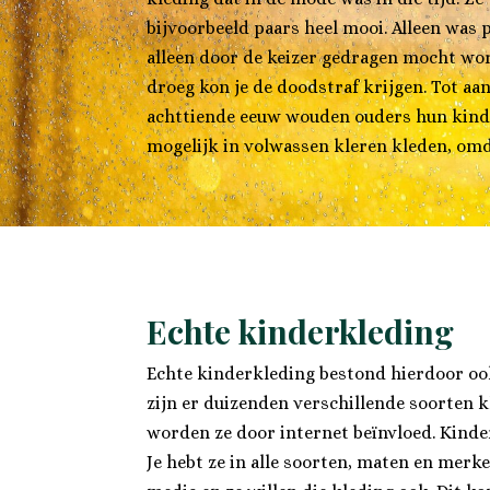
bijvoorbeeld paars heel mooi. Alleen was 
alleen door de keizer gedragen mocht word
droeg kon je de doodstraf krijgen. Tot aa
achttiende eeuw wouden ouders hun kind
mogelijk in volwassen kleren kleden, om
Echte kinderkleding
Echte kinderkleding bestond hierdoor ook
zijn er duizenden verschillende soorten
worden ze door internet beïnvloed. Kinde
Je hebt ze in alle soorten, maten en merke