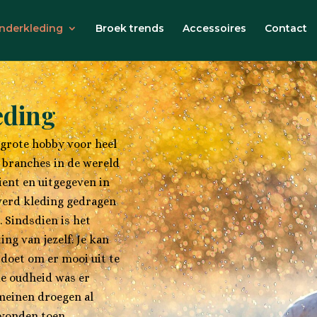
inderkleding
Broek trends
Accessoires
Contact
eding
 grote hobby voor heel
e branches in de wereld
ient en uitgegeven in
 werd kleding gedragen
 Sindsdien is het
ng van jezelf. Je kan
 doet om er mooi uit te
 de oudheid was er
omeinen droegen al
e vonden toen